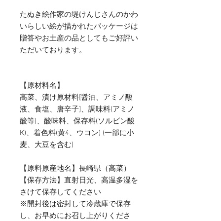
たぬき絵作家の堤けんじさんのかわ
いらしい絵が描かれたパッケージは
贈答やお土産の品としてもご好評い
ただいております。
【原材料名】
高菜、漬け原材料[醤油、アミノ酸
液、食塩、唐辛子]、調味料(アミノ
酸等)、酸味料、保存料(ソルビン酸
K)、着色料(黄4、ウコン) (一部に小
麦、大豆を含む)
【原料原産地名】長崎県（高菜）
【保存方法】直射日光、高温多湿を
さけて保存してください
※開封後は密封して冷蔵庫で保存
し、お早めにお召し上がりくださ