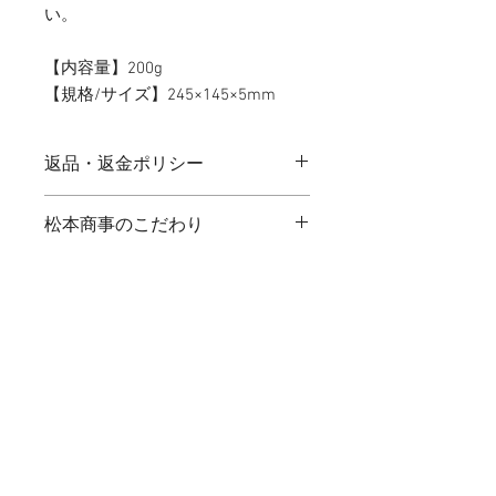
い。
【内容量】200g
【規格/サイズ】245×145×5mm
返品・返金ポリシー
【返品条件】 破損、不良品など、当
松本商事のこだわり
社の責任にそる返品は、商品到着後1
週間以内に、着払いにて弊社までお送
昭和22年6月9日、長崎県長崎市で漬
り下さい。
たぬき絵作家、堤けんじ氏
物・佃煮・味噌の製造卸問屋を設立。
当社送料負担にて対応し、代品と交換
たくあん、高菜漬、佃煮、味噌を製造
させていただきます。
表紙のデザインは、たぬき絵で知られ
販売をはじめました。 現在は、国産
但し、下記商品については返品・交換
ている長崎市出身の堤けんじ氏が描か
原料にこだわり、添加物・着色料・保
をお受けすることが出来ません。予め
れた作品です。国内外でたぬき絵を拝
存料・甘味料を使わない商品の販売に
ご了承ください。
見しますが、たぬきの表情がとてもか
も力を入れており、自動包装機・自動
わいいですね。教会や各地の名所、街
真空機・加熱殺菌機などを使い安心で
■返品・交換をお受けすることが出来
プライバシーポリシー
｜
特定商取引法
並みでもたぬきが活躍しています。
きる商品を製造しています。
ない商品
お客様ご都合による返品
お問い合わせ