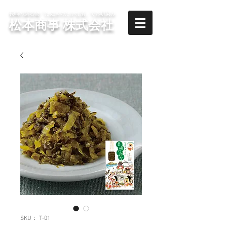
長崎の新名物「たぬきのたかな漬」でお馴染み
​松本商事 株式会社
SKU： T-01