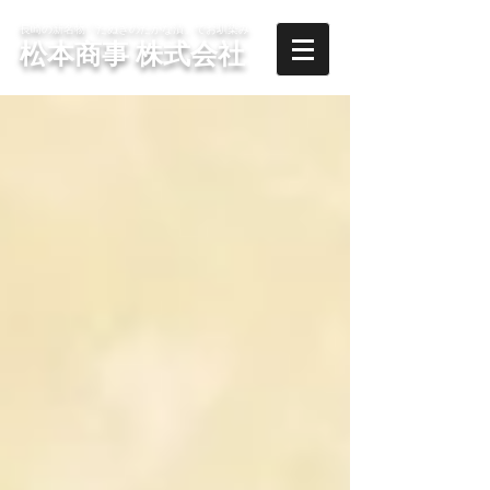
長崎の新名物「たぬきのたかな漬」でお馴染み
​松本商事 株式会社